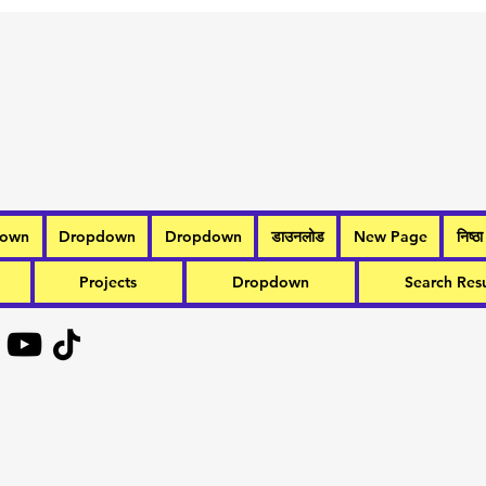
down
Dropdown
Dropdown
डाउनलोड
New Page
निष्ठा
Projects
Dropdown
Search Resu