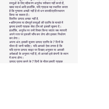
वस्तुओं के लिए रद्दीकरण अनुरोध स्वीकार नहीं करते हैं,
खाद्य पदार्थ आदि हालाँकि, यदि ग्राहक यह स्थापित करता
है कि गुणवत्ता अच्छी नहीं है तो धन वापसी/प्रतिस्थापन
किया जा सकता है।
वितरित उत्पाद अच्छा नहीं है.
• क्षतिग्रस्त या दोषपूर्ण वस्तुओं की प्राप्ति के मामले में
कृपया हमारी ग्राहक सेवा टीम को इसकी सूचना दें।
हालाँकि, अनुरोध पर तभी विचार किया जाएगा जब व्यापारी
अपने स्तर पर इसकी जाँच कर लेगा और इसका निर्धारण
कर लेगा।
अपना अंत. इसकी सूचना उत्पाद प्राप्ति के 7 दिनों के
भीतर दी जानी चाहिए। यदि आपको ऐसा लगता है कि
यदि प्राप्त उत्पाद साइट पर दिखाए अनुसार या आपकी
अपेक्षाओं के अनुरूप नहीं है, तो आपको इसे कंपनी के ध्यान
में लाना होगा।
उत्पाद प्राप्त करने के 7 दिनों के भीतर हमारी ग्राहक
सेवा। ग्राहक सेवा टीम ने इसके बाद
आपकी शिकायत पर गौर करके उचित निर्णय लिया
जाएगा।
• निर्माताओं द्वारा वारंटी के साथ आने वाले उत्पादों के संबंध
में शिकायतों के मामले में, कृपया देखें
इस मुद्दे को उनके समक्ष रखें। किशोर सुब्रमण्यन द्वारा
स्वीकृत किसी भी रिफंड के मामले में, इसमें 3-5 दिन लगेंगे
अंतिम ग्राहक तक धन वापसी की प्रक्रिया पूरी होने में
लगने वाले दिन।